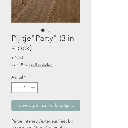
Pijltje"Party" (3 in
stock)
Prijs
€ 1,50
excl. Btw
|
zelf ophalen
Aantal
*
toevoegen aan verlanglijstje
Pijltje interieur/exterieur (niet bij 
regenweer) "Party" in hout.