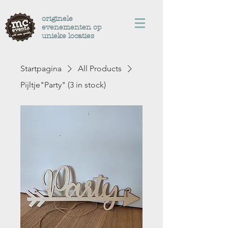
originele
evenementen op
unieke locaties
Startpagina
All Products
Pijltje"Party" (3 in stock)